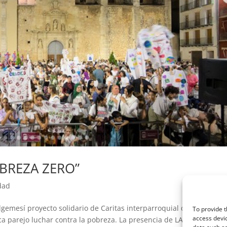
OBREZA ZERO”
dad
gemesí proyecto solidario de Caritas interparroquial de Algemesí,
To provide t
access devic
a parejo luchar contra la pobreza. La presencia de LA TROBALLA e