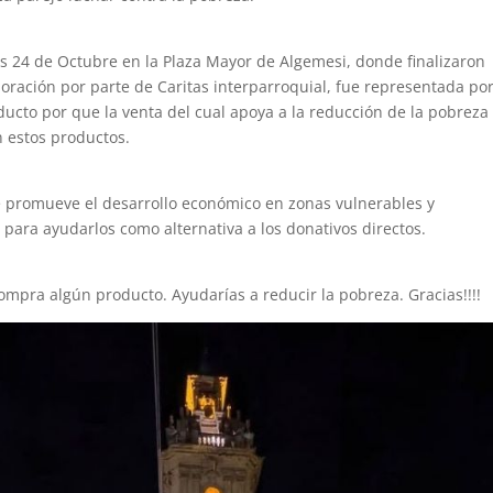
s 24 de Octubre en la Plaza Mayor de Algemesi, donde finalizaron
n oración por parte de Caritas interparroquial, fue representada po
cto por que la venta del cual apoya a la reducción de la pobreza
n estos productos.
que promueve el desarrollo económico en zonas vulnerables y
ara ayudarlos como alternativa a los donativos directos.
ompra algún producto. Ayudarías a reducir la pobreza. Gracias!!!!