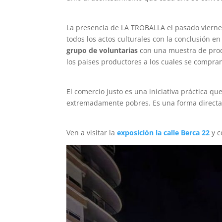
La presencia de LA TROBALLA el pasado vierne
todos los actos culturales con la conclusión e
grupo de voluntarias
con una muestra de produ
los paises productores a los cuales se compra
El comercio justo es una iniciativa práctica 
extremadamente pobres. Es una forma directa p
Ven a visitar la
exposición la calle Berca 22
y c