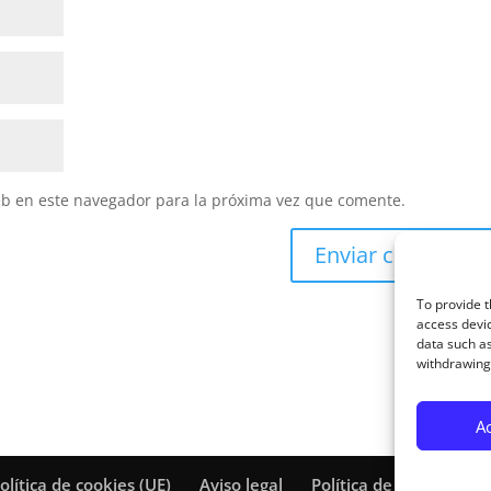
eb en este navegador para la próxima vez que comente.
To provide t
access devic
data such as
withdrawing 
A
olítica de cookies (UE)
Aviso legal
Política de privacidad