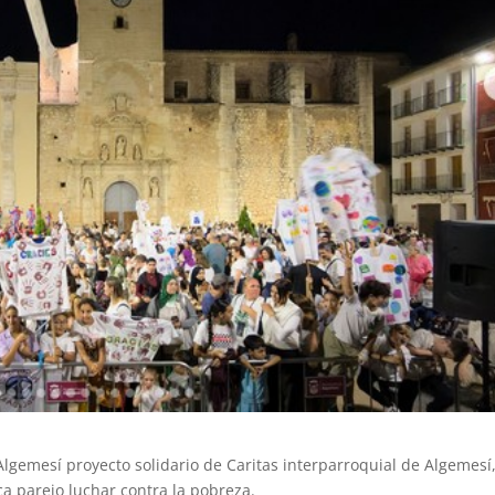
Algemesí proyecto solidario de Caritas interparroquial de Algemesí
a parejo luchar contra la pobreza.