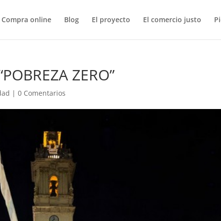
Compra online
Blog
El proyecto
El comercio justo
P
 “POBREZA ZERO”
dad
|
0 Comentarios