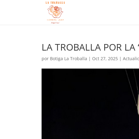
LA TROBALLA POR LA
por
Botiga La Troballa
|
Oct 27, 2025
|
Actuali