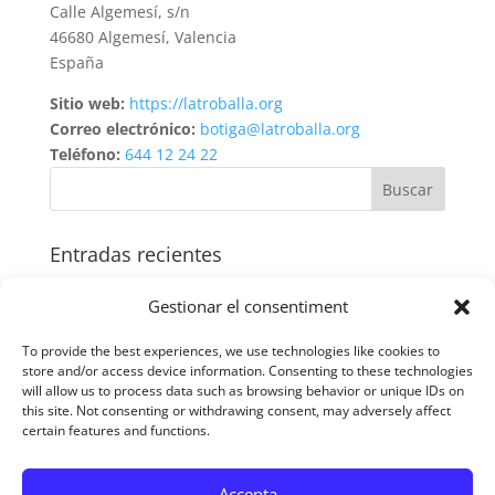
Calle Algemesí, s/n
46680 Algemesí, Valencia
España
Sitio web:
https://latroballa.org
Correo electrónico:
botiga@latroballa.org
Teléfono:
644 12 24 22
Entradas recientes
Lleva contigo la Cruz que te llevará a la Resurrección
Gestionar el consentiment
Esta Navidad, regala con el corazón: Descubre
nuestra nueva selección de Comercio Justo
To provide the best experiences, we use technologies like cookies to
store and/or access device information. Consenting to these technologies
LA TROBALLA POR LA “POBREZA ZERO”
will allow us to process data such as browsing behavior or unique IDs on
this site. Not consenting or withdrawing consent, may adversely affect
Producto recomendado de la semana
certain features and functions.
Formulario de pedidos LA TROBALLA actualizado
Accepta