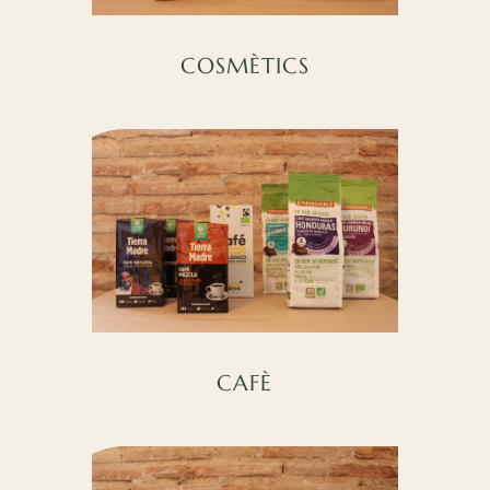
COSMÈTICS
CAFÈ