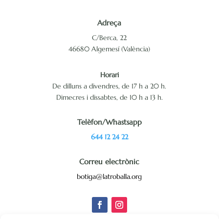
Adreça
C/Berca, 22
46680 Algemesí (València)
Horari
De dilluns a divendres, de 17 h a 20 h.
Dimecres i dissabtes, de 10 h a 13 h.
Telèfon/Whastsapp
644 12 24 22
Correu electrònic
botiga@latroballa.org