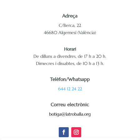
Adreça
C/Berca, 22
46680 Algemesí (València)
Horari
De dilluns a divendres, de 17 h a 20 h.
Dimecres i dissabtes, de 10 h a 13 h.
Telèfon/Whatsapp
644 12 24 22
Correu electrònic
botiga@latroballa.org